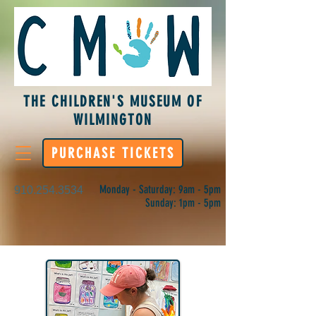
THE CHILDREN'S MUSEUM OF
WILMINGTON
PURCHASE TICKETS
Monday - Saturday: 9am - 5pm
910.254.3534
Sunday: 1pm - 5pm